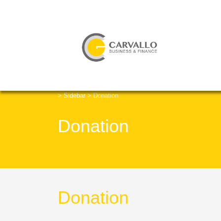
>
Sidebar
>
Donation
Donation
Donation