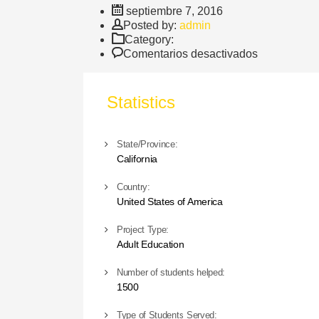
septiembre 7, 2016
Author
Posted by:
admin
Category:
en
Comentarios desactivados
Donation
Statistics
State/Province:
California
Country:
United States of America
Project Type:
Adult Education
Number of students helped:
1500
Type of Students Served: