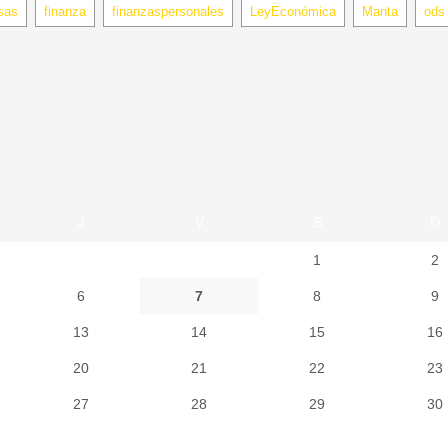
sas
finanza
finanzaspersonales
LeyEconómica
Manta
ods
J
V
S
D
1
2
6
7
8
9
13
14
15
16
20
21
22
23
27
28
29
30